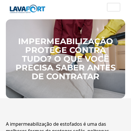
IMPERMEABILIZAÇÃO
PROTEGE CONTRA
TUDO? O QUE VOCÊ
PRECISA SABER ANTES
DE CONTRATAR
A impermeabilização de estofados é uma das
melhores formas de proteger sofás, poltronas,