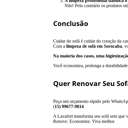
A limpeza profissional danifica o
Não! Pelo contrário os produtos util
Conclusão
Cuidar do sofá é cuidar do coração da cas
Com a
limpeza de sofá em Sorocaba
, v
Na maioria dos casos, uma higienizaçã
Você economiza, prolonga a durabilidade 
Quer Renovar Seu So
Peça um orçamento rápido pelo WhatsAp
(
15) 99677-9814
A Lavafort transforma seu sofá sem que vo
Renove. Economize. Viva melhor.